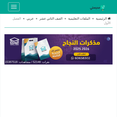
Toggle
navigation
الرئيسية
»
الملفات التعليمية
»
الصف الثاني عشر
»
عربي
»
الفصل
الأول
نقرات: 52148 / مشاهدات: 15387518