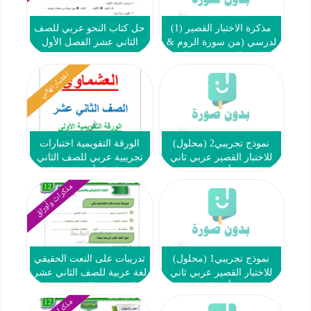
مذكرة الاختبار القصير (1)
حل كتاب النحو عربي للصف
لدرسي (من سورة الروم &
الثاني عشر الفصل الأول
اللغة والدين) عربي ثاني
عشر ف1 #أ. حمادة ماهر
اختبار نهائي
2022 2023
نموذج تجريبي2 (محلول)
الورقة التقويمية اختبارات
للاختبار القصير عربي ثاني
تجريبية عربي للصف الثاني
عشر ف1 #أ. حنان عيد 2022
عشر اعداد أحمد عشماوي
2023
مذكرات وأوراق
نموذج تجريبي1 (محلول)
تدريبات على النعت الحقيقي
للاختبار القصير عربي ثاني
لغة عربية للصف الثاني عشر
عشر ف1 #أ. حنان عيد 2022
للمعلم عبدالناصر حسن
2023
يوسف