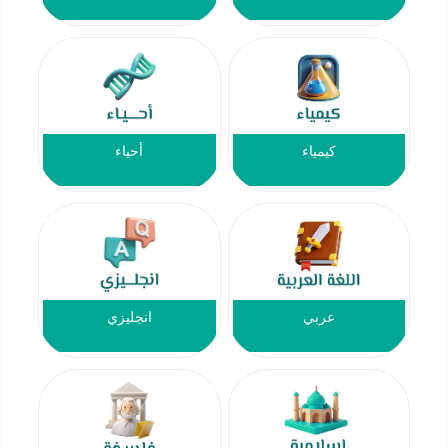
كيمياء
أحياء
عربي
انجليزي