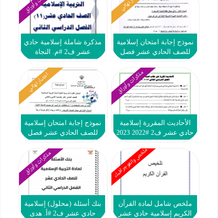
مذكرات وأوراق
اختبار نهائي
نموذج إجابة امتحان إسلامية
مذكرة شاملة إسلامية حادي
للصف الحادي عشر فصل
عشر ف2 #م. النجاة
ثاني #التوجيه العام 2022
النموذجية
2023
مذكرات وأوراق
اختبار نهائي
الأحاديث المقررة إسلامية
نموذج إجابة امتحان إسلامية
حادي عشر ف2 #2022 2023
للصف الحادي عشر فصل
ثاني #التوجيه الفني 2021-
ملخص وانفوجرافيك
2022
مذكرات وأوراق
ملخص شامل لمادة القرآن
بنك أسئلة (محلول) إسلامية
الكريم إسلامية حادي عشر
حادي عشر ف2 #أ. هدى