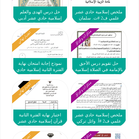
ملخص إسلامية حادي عشر
حل درس الهدى والعلم
علمي ف2 #ث. سلمان
إسلامية حادي عشر أدبي
الفارسي
ف2 #أ. هاني السروي
مذكرات وأوراق
اختبار نهائي
حل تقويم درس الأحق
نموذج إجابة امتحان نهاية
بالإمامة في الصلاة إسلامية
الفترة الثانية إسلامية حادي
حادي عشر علمي ف2
عشر أدبي ف2 #التوجيه
العام 2018 2019
مذكرات وأوراق
اختبار نهائي
ملخص إسلامية حادي عشر
اختبار نهاية الفترة الثانية
علمي ف2 #أ. وائل تركي
قرآن إسلامية حادي عشر
2016 2017
أدبي ف2 #ث. عيسى الحمد
2017 2018