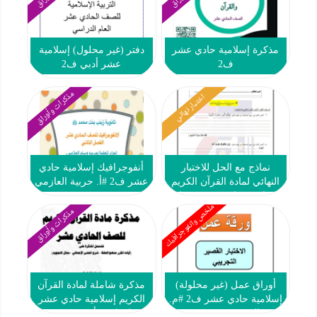
مذكرة إسلامية حادي عشر
دفتر (غير محلول) إسلامية
ف2
عشر أدبي ف2
مذكرات وأوراق
اختبار نهائي
نماذج مع الحل للاختبار
أنفوجرافيك إسلامية حادي
النهائي لمادة القرآن الكريم
عشر ف2 #أ. حربية العازمي
إسلامية حادي عشر فصل
ملخص وانفوجرافيك
ثاني #م. التميز 2024-2025
مذكرات وأوراق
أوراق عمل (غير محلولة)
مذكرة شاملة لمادة القرآن
إسلامية حادي عشر ف2 #م.
الكريم إسلامية حادي عشر
التميز 2022 2023
فصل ثاني #أ. نهى مرتضى