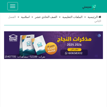
Toggle
navigation
الرئيسية
»
الملفات التعليمية
»
الصف الحادي عشر
»
اسلامية
»
الفصل
الثاني
نقرات: 52188 / مشاهدات: 15407705