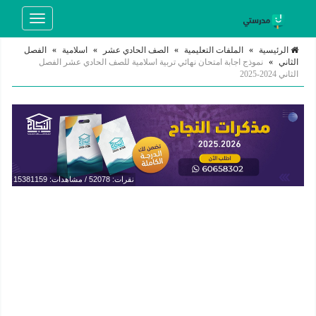
Toggle
navigation
الرئيسية
»
الملفات التعليمية
»
الصف الحادي عشر
»
اسلامية
»
الفصل
الثاني
»
نموذج اجابة امتحان نهائي تربية اسلامية للصف الحادي عشر الفصل
الثاني 2024-2025
نقرات: 52078 / مشاهدات: 15381159