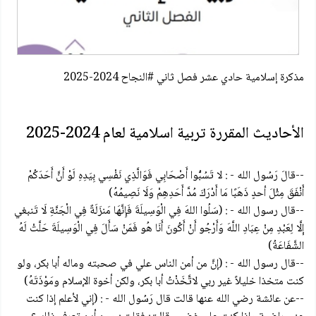
مذكرة إسلامية حادي عشر فصل ثاني #النجاح 2024-2025
الأحاديث المقررة تربية اسلامية لعام 2024-2025
--قالَ رَسُول الله - : لا تَسُبُّوا أَصْحَابِي فَوَالَّذِي نَفْسِي بِيَدِهِ لَوْ أَنَّ أَحَدَكُمْ
أَنْفَقَ مِثْلَ أحدٍ ذَهَبًا مَا أَدْرَكَ مُدَّ أَحَدِهِمْ وَلَا نَصِيمُهُ)
--قال رسول الله - : (سَلُوا اللهَ فِي الْوَسِيلَةَ فَإِنَّهَا مَنزَلَةٌ فِي الْجَنَّةِ لَا تَنبغي
إِلَّا لِعَبْدِ مِنْ عِبَادِ اللَّهَ وَأَرْجُو أَنْ أَكُونَ أَنَا هُو فَمَنْ سَأَلَ فِي الْوَسِيلَةَ حَلَّتْ لَهُ
الشَّفَاعَةُ)
--قال رسول الله - : (إنَّ من أمن الناس علي في صحبته وماله أبا بكر، ولو
كنت متخذا خليلاً غير ربي لاتَّخَذْتُ أبا بكر، ولكن أخوة الإسلام ومَوْذَتَهُ)
--عن عائشة رضي الله عنها قالت قال رَسُول الله - : (إني لأعلم إذا كنت