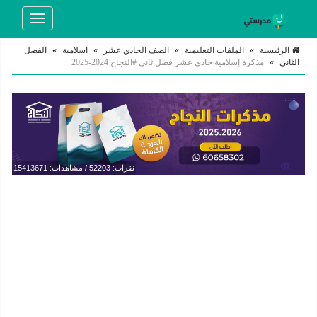
Toggle
navigation
الرئيسية
»
الملفات التعليمية
»
الصف الحادي عشر
»
اسلامية
»
الفصل
الثاني
»
مذكرة إسلامية حادي عشر فصل ثاني #النجاح 2024-2025
نقرات: 52203 / مشاهدات: 15413671