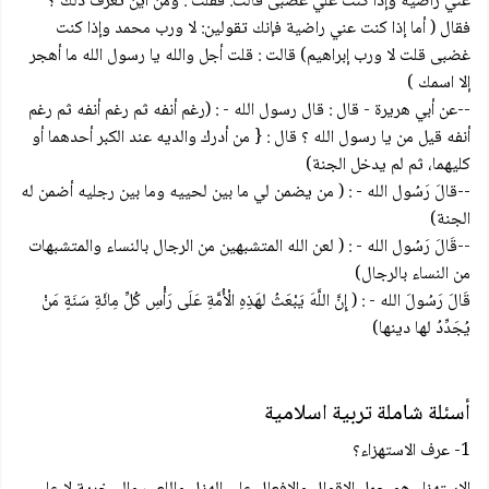
عني راضية وإذا كنت علي غضبى قالت: فقلت : ومن أين تعرف ذلك ؟
فقال ( أما إذا كنت عني راضية فإنك تقولين: لا ورب محمد وإذا كنت
غضبى قلت لا ورب إبراهيم) قالت : قلت أجل والله يا رسول الله ما أهجر
إلا اسمك )
--عن أبي هريرة - قال : قال رسول الله - : (رغم أنفه ثم رغم أنفه ثم رغم
أنفه قيل من يا رسول الله ؟ قال : { من أدرك والديه عند الكبر أحدهما أو
كليهما، ثم لم يدخل الجنة)
--قالَ رَسُول الله - : ( من يضمن لي ما بين لحييه وما بين رجليه أضمن له
الجنة)
--قَالَ رَسُول الله - : ( لعن الله المتشبهين من الرجال بالنساء والمتشبهات
من النساء بالرجال)
قَالَ رَسُولَ الله - : ( إِنَّ اللَّهَ يَبْعَثُ لهَذِهِ الْأُمَّةِ عَلَى رَأْسِ كُلِّ مِائَةِ سَنَةٍ مَنْ
يُجَدِّدُ لها دينها)
أسئلة شاملة تربية اسلامية
1- عرف الاستهزاء؟