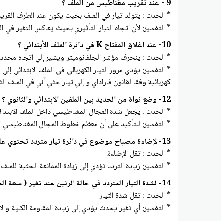
9 - عند تقريب مغناطيس من الملف ؟
* الحدث : يتولد تيار في الملف بحيث يكون عند الطرف القر
* التفسير: لأن اتجاه التيار التأثيري بحيث يعاكس التغير في ال
10- عند اغلاق المفتاح K في دائرة الملف الأبتدائي ؟
* الحدث : ينحرف مؤشر الجلفانوميتر ويشير إلي اتجاه محدد
* التفسير: يؤدي مرور التيار الكهربائي في الملف الابتدائي 
كهربائية وفقا لقانون فاراداي و إلي تيار حثي آني في الملف ا
12- وضع نواة من الحديد بين الملفين الابتدائي والثانوي ؟
* الحدث : يجعل شدة المجال المغناطيسي داخل الملف الابتدائي
* التفسير: للتأكيد على أن معظم خطوط المجال المغناطيسي الم
13- لإضاءة مصباح موضوع في دائرة تيار متردد تحتوي على ملف عند زيادة التردد ؟
* الحدث : تقل الإضاءة.
* التفسير: زيادة التردد تؤدي إلى زيادة الممانعة الحثية للملف 
14- لشدة التيار المتردد في حالة الرنين عند تغير ( سعة المكثف – معامل الحث الذاتي – التردد ) ؟
* الحدث : تقل شدة التيار
* التفسير: أي تغير يحدث يؤدي إلى زيادة المقاومة الكلية و لا