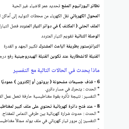
نظائر اليورانيوم المشع
تحديد عمر الاشياء غير الحية
المحول الكهربائي
نقل الكهرباء من محطات التوليد إلى أماكن ا
الملف الحثي ( المكثف ) في دوائر التيار المتردد
فصل التيارات
الوصلة الثنائية
تقويم التيار المتردد
الترانزستور بطريقة الباعث المشترك
تكبير الجهد و القدرة
القنبلة الانشطارية عند تكوين القنبلة الهيدروجينية
رفع درجة 
ماذا يحدث في الحالات التالية مع التفسير
6 - قذف جسيمات مشحونة ( بروتون أو إلكترون ) عموديًا في مجال مغناطيسي منتظم ؟
* الحدث : يتحرك في مسار دائري.
* التفسير : نتيجة تأثره بقوة مغناطيسية حارفة تعمل عمل الق
8 - عند فتح دائرة كهربائية تحتوي على ملف كبير لمغناطيس كهربائي متصل بمصدر تيار مستمر ؟
* الحدث : حدوث شرارة كهربائية بين طرفي التماس للمفتاح.
* التفسير: إن مرور تيار كهربائي في ملف يولد مجالاً مغنا