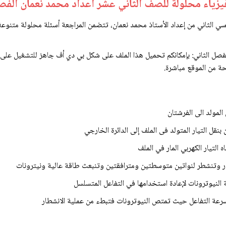
يزياء محلولة للصف الثاني عشر اعداد محمد نعمان الفصل
سي الثاني من إعداد الأستاذ محمد نعمان، تتضمن المراجعة أسئلة محلولة متنوعة ف
فصل الثاني: بإمكانكم تحميل هذا الملف على شكل بي دي أف جاهز للتشغيل على 
ة من الموقع مباشرة.
 المولد الى الفرشتان
قل التيار المتولد فى الملف إلى الدائرة الخارجي
التيار الكهربي المار في الملف
 وتنشطر لنواتين متوسطتين ومترافقتين وتنبعث طاقة عالية ونيترونات
 النيوترونات لإعادة استخدامها في التفاعل المتسلسل
عة التفاعل حيث تمتص النيوترونات فتبطء من عملية الانشطار