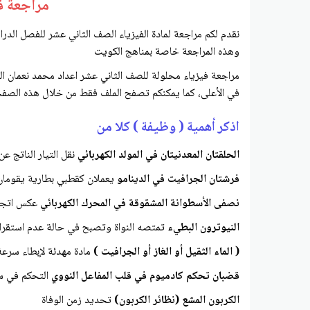
مراجعة ف
نقدم لكم مراجعة لمادة الفيزياء الصف الثاني عشر للفصل الدرا
وهذه المراجعة خاصة بمناهج الكويت
مراجعة فيزياء محلولة للصف الثاني عشر اعداد محمد نعمان ال
في الأعلى، كما يمكنكم تصفح الملف فقط من خلال هذه الصفح
اذكر أهمية ( وظيفة ) كلا من
الحلقتان المعدنيتان في المولد الكهربائي
نقل التيار الناتج عن
فرشتان الجرافيت في الدينامو
يعملان كقطبي بطارية يقومان بن
نصفى الأسطوانة المشقوقة في المحرك الكهربائي
عكس اتجاه 
النيوترون البطيء
تمتصه النواة وتصبح في حالة عدم استقرار
( الماء الثقيل أو الغاز أو الجرافيت )
مادة مهدئة لإبطاء سرعة
قضبان تحكم كادميوم في قلب المفاعل النووي
التحكم في سر
الكربون المشع (نظائر الكربون)
تحديد زمن الوفاة