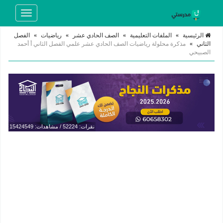
Toggle
navigation
الرئيسية
»
الملفات التعليمية
»
الصف الحادي عشر
»
رياضيات
»
الفصل
الثاني
»
مذكرة محلولة رياضيات الصف الحادي عشر علمي الفصل الثاني أ أحمد
الصبيحي
نقرات: 52224 / مشاهدات: 15424549