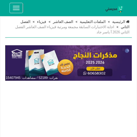
Toggle
navigation
الرئيسية
»
الملفات التعليمية
»
الصف العاشر
»
فيزياء
»
الفصل
الثاني
»
اجابة الاختبارات السابقة مجمعة ومرتبة فيزياء الصف العاشر الفصل
الثاني 2026 أ ياسر جاد
نقرات: 52189 / مشاهدات: 15407945