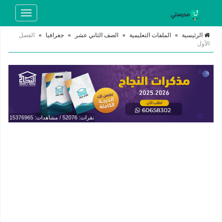
Toggle
navigation
الرئيسية
»
الملفات التعليمية
»
الصف الثاني عشر
»
جغرافيا
»
الفصل
الأول
نقرات: 52076 / مشاهدات: 15376965