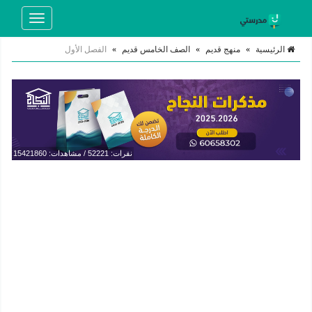
Toggle
navigation
الرئيسية
»
منهج قديم
»
الصف الخامس قديم
»
الفصل الأول
نقرات: 52221 / مشاهدات: 15421860