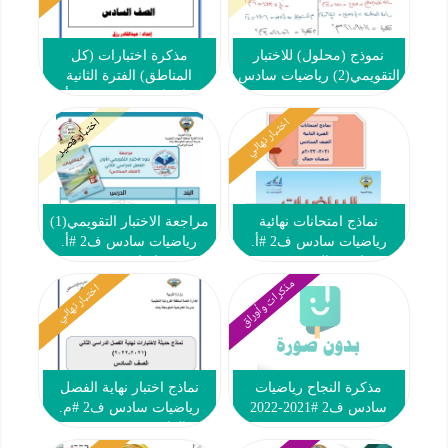
نموذج (محلول) للاختبار
مذكرة اختبارات (كل
التقويمي(2) رياضيات سادس
المناطق) الفترة الثانية
ف2
رياضيات سادس ف2 #أ.
عبدالقادر رزق 2021 2022
اختبار نهائي
اختبار قصير
نماذج امتحانات نهائية
مراجعة الاختبار التقويمي(1)
رياضيات سادس ف2 #أ.
رياضيات سادس ف2 #أ.
شعبان جمال 2021 2022
إيمان نصر
مذكرات وأوراق
اختبار نهائي
مذكرة النجاح رياضيات
نماذج اختبار نهاية الفصل
سادس ف2 #2021-2022
رياضيات سادس ف2 #م.
العارضية 2021 2022