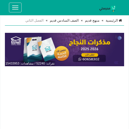
Toggle
navigation
الرئيسية
»
منهج قديم
»
الصف السادس قديم
»
الفصل الثاني
نقرات: 52240 / مشاهدات: 15433953