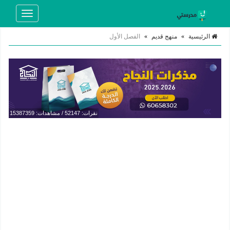
Toggle
navigation
الرئيسية
»
منهج قديم
»
الفصل الأول
نقرات: 52147 / مشاهدات: 15387359