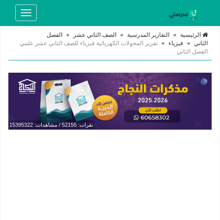
Toggle
navigation
الرئيسية
»
التقارير المدرسية
»
الصف الثاني عشر
»
الفصل
الثاني
»
فيزياء
»
تقرير المحولات الكهربائية فيزياء للصف الثاني عشر علمي
الفصل الثاني
نقرات: 52155 / مشاهدات: 15395322