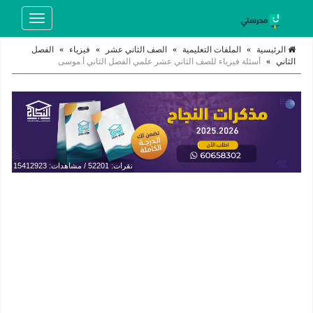
Toggle
navigation
الرئيسية
»
الملفات التعليمية
»
الصف الثاني عشر
»
فيزياء
»
الفصل
الثاني
»
أسئلة فيزياء للصف الثاني عشر علمي الفصل الثاني أ.موسى
نقرات: 52201 / مشاهدات: 15412923