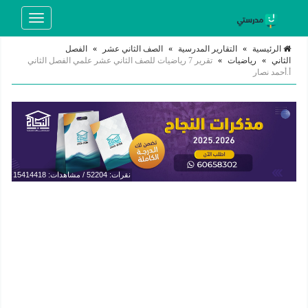
Toggle
navigation
الرئيسية
»
التقارير المدرسية
»
الصف الثاني عشر
»
الفصل
الثاني
»
رياضيات
»
تقرير 7 رياضيات للصف الثاني عشر علمي الفصل الثاني
أ.أحمد نصار
نقرات: 52204 / مشاهدات: 15414418