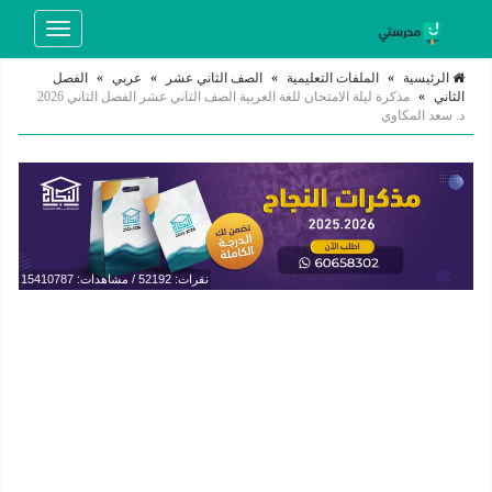
Toggle
navigation
الرئيسية
»
الملفات التعليمية
»
الصف الثاني عشر
»
عربي
»
الفصل
الثاني
»
مذكرة ليلة الامتحان للغة العربية الصف الثاني عشر الفصل الثاني 2026
د. سعد المكاوي
نقرات: 52192 / مشاهدات: 15410787