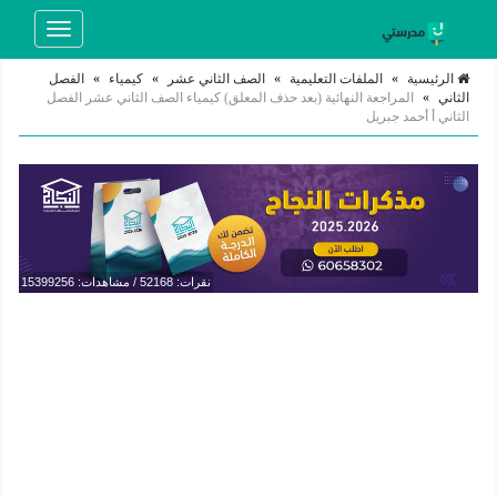
Toggle
navigation
الرئيسية
»
الملفات التعليمية
»
الصف الثاني عشر
»
كيمياء
»
الفصل
الثاني
»
المراجعة النهائية (بعد حذف المعلق) كيمياء الصف الثاني عشر الفصل
الثاني أ أحمد جبريل
نقرات: 52168 / مشاهدات: 15399256