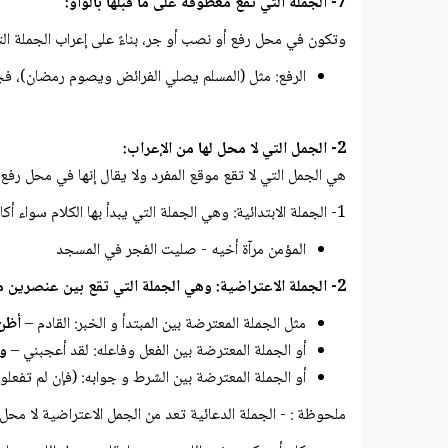
7- الجملة التي تقع معطوفة على ما قبلها بالواو:
وتكون في محل رفع أو نصب أو جر، بناءً على إعراب الجملة التا
الرفع: مثل (المسلم يصلي الفرائض ويصوم رمضان)، فج
2- الجمل التي لا محل لها من الإعراب:
هي الجمل التي لا تقع موقع المفرد ولا يقال إنها في محل رف
1- الجملة الابتدائية: وهي الجملة التي يبدأ بها الكلام سواء أكانت تلك الجملة اسمية أم فعلية مثل:
المؤمن مرآة أخيه - صليت الفجر في المسجد
2- الجملة الاعتراضية: وهي الجملة التي تقع بين عنصرين متلازمين ويحتاج كل منهما إلى الآخر
مثل الجملة المعترضة بين المبتدأ و الخبر: القادم –
أظن
أو الجملة المعترضة بين الفعل وفاعله: لقد أعجبني –
وه
أو الجملة المعترضة بين الشرط و جوابه: (فإن لم تفعلوا
ملحوظة : - الجملة الدعائية تعد من الجمل الاعتراضية لا محل ل