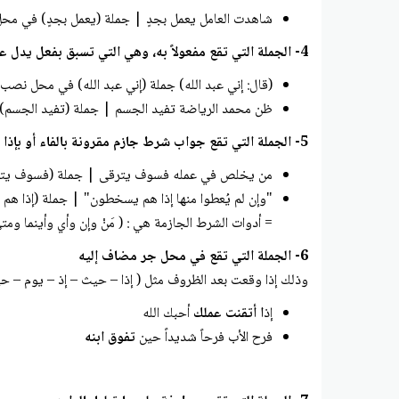
شاهدت العامل يعمل بجدٍ | جملة (يعمل بجدٍ) في م
4- الجملة التي تقع مفعولاً به، وهي التي تسبق بفعل يدل على القول (قال، يقول ...) وقد تقع مفعولاً به ثانياً بعد فعل ينصب مفعولين
(قال: إني عبد الله) جملة (إني عبد الله) في محل نصب
ظن محمد الرياضة تفيد الجسم | جملة (تفيد الجسم
5- الجملة التي تقع جواب شرط جازم مقرونة بالفاء أو بإذا الفجائية
من يخلص في عمله فسوف يترقى | جملة (فسوف يتر
"وإن لم يُعطوا منها إذا هم يسخطون" | جملة (إذا 
= أدوات الشرط الجازمة هي : ( مَنْ وإن وأي وأينما ومت
6- الجملة التي تقع في محل جر مضاف إليه
وذلك إذا وقعت بعد الظروف مثل ( إذا – حيث – إذ – يوم – حي
إذ
ا أتقنت عملك
أحبك الله
فرح الأب فرحاً شديداً حين
تفوق ابنه