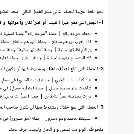
نحو اللغة العربية للصف الثاني عشر الفصل الثاني أ سعد المكا
1- الجمل التي تقع خبراً ( لمبتدأ أو خبراً لكان وأخواتها أو كاد وأخواتها أو إن وأخواتها أو خبراً للا النافية للجنس )
المعلم شرحه رائع | جملة "شرحه رائع" جملة اسمية في
كان العرب نورهم ساطع | جملة "نورهم ساطع" جملة
إن الأم نظرتها حانية | جملة "نظرتها حانية" جملة اس
كاد المتسابق يفوز بالجائزة | جملة "يفوز" جملة فعل
2- الجملة التي تقع نعتاً (صفة) : ويشترط فيها أن يكون المنعوت نكرة: مثل
هذا كتاب يفيد القارئ | جملة (يفيد القارئ) في محل 
شاهدت بناء منظره جميل | جملة (منظره جميل) في 
مررت بحديقة تسرُّ الناظرين | جملة (تسرُّ الناظرين)
3- الجملة التي تقع حالاً : ويشترط فيها أن يكون صاحب الحال معرفة مثل -
استيقظ محمد وهو مسرور | جملة (هو مسرور) في 
ملحوظة:
الواو هنا تسمى واو الحال وليست حرف عطف