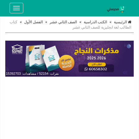
Toggle
navigation
الرئيسية
»
الكتب الدراسية
»
الصف الثاني عشر
»
الفصل الأول
»
كتاب
الطالب لغة انجليزية للصف الثاني عشر
نقرات: 52154 / مشاهدات: 15392703