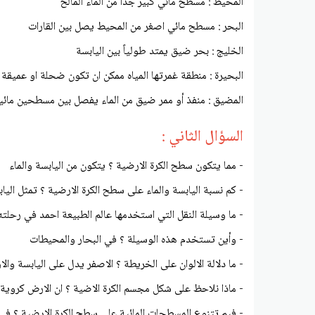
المحيط : مسطح مائي كبير جداً من الماء المالح
البحر : مسطح مائي اصغر من المحيط يصل بين القارات
الخليج : بحر ضيق يمتد طولياً بين اليابسة
البحيرة : منطقة غمرتها المياه ممكن ان تكون ضحلة او عميقة
المضيق : منفذ أو ممر ضيق من الماء يفصل بين مسطحين مائي
السؤال الثاني :
- مما يتكون سطح الكرة الارضية ؟ يتكون من اليابسة والماء
- كم نسبة اليابسة والماء على سطح الكرة الارضية ؟ تمثل اليابسة حوالي 30% من مساحة الكرة الارضية وتمثل المياه حوالي 70% م
- ما وسيلة النقل التي استخدمها عالم الطبيعة احمد في رحلته
- وأين تستخدم هذه الوسيلة ؟ في البحار والمحيطات
- ما دلالة الالوان على الخريطة ؟ الاصفر يدل على اليابسة وا
- ماذا نلاحظ على شكل مجسم الكرة الاضية ؟ ان الارض كروية
- فيم تتنوع المسطحات المائية على سطح الكرة الارضية ؟ في 