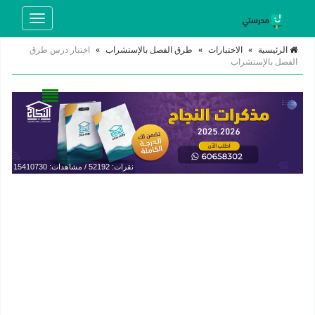
Toggle
navigation
الرئيسية
»
الاختبارات
»
طرق الفصل بالإستشراب
»
اختبار درس طرق
الفصل بالإستشراب
نقرات: 52192 / مشاهدات: 15410730