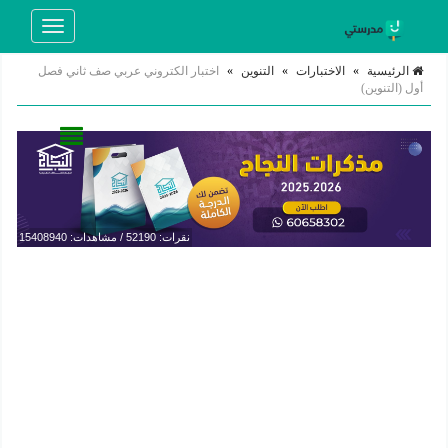
Toggle
navigation
الرئيسية
»
الاختبارات
»
التنوين
»
اختبار الكتروني عربي صف ثاني فصل
أول (التنوين)
نقرات: 52190 / مشاهدات: 15408940