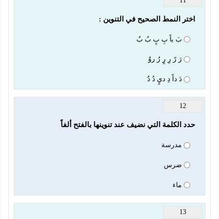
11
اختر النمط الصحيح في التنوين : 
بَ باً بِ بٍ بُ بٌ
رَ رً رِ رٍ رُ روٌ
دَ داً دِ ديٍ دُ دٌ
12
حدد الكلمة التي نضيف عند تنوينها بالفتح ألفاً 
مدرسة
ضرس
ماء
13