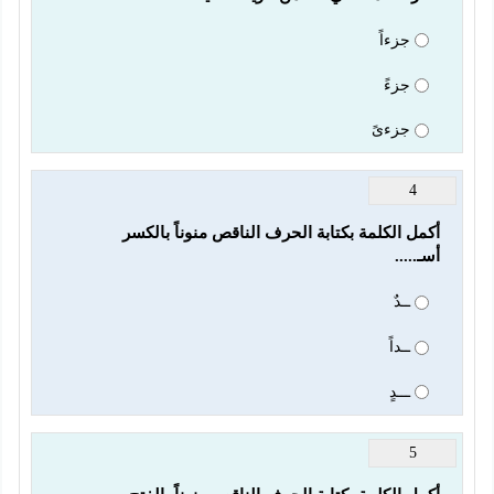
جزءاً
جزءً
جزءىً
4
أسـ.....
ــدٌ
ــداً
ـــدٍ
5