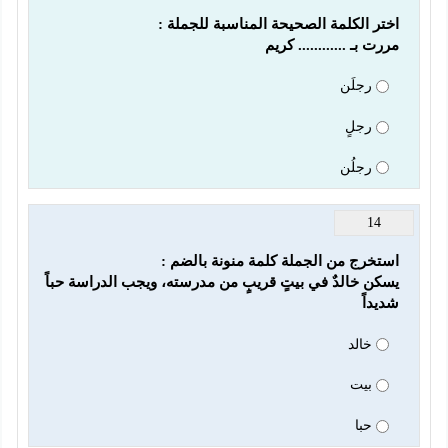
مررت بـ ............ كريم
رجلَن
رجلٍ
رجلُن
14
يسكن خالدٌ في بيتٍ قريبٍ من مدرسته، ويجب الدراسة حباً 
شديداً
خالد
بيت
حبا