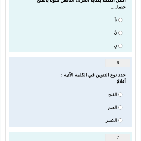
حصا.....
ناً
نٌ
نٍ
6
أقلامٌ
الفتح
الضم
الكسر
7