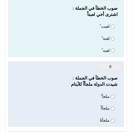
اشترى أخي لعبتاً
لعبت ً
لعبة ً
لعبه ً
8
شيدت الدولة ملجأاً للأيتام
ملجأ ً
ملجآاً
ملجأةً