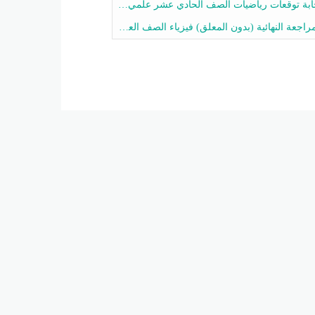
 توقعات رياضيات الصف الحادي عشر علمي الفصل الثاني 2025-2026 أ عمرو فايز
جعة النهائية (بدون المعلق) فيزياء الصف العاشر الفصل الثاني أ أحمد نبيه