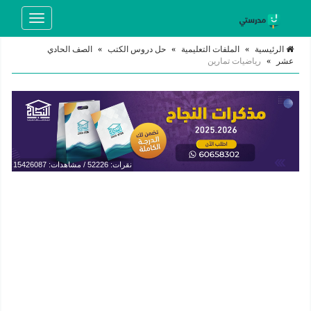
Toggle
navigation
الرئيسية
»
الملفات التعليمية
»
حل دروس الكتب
»
الصف الحادي
عشر
»
رياضيات تمارين
نقرات: 52226 / مشاهدات: 15426087