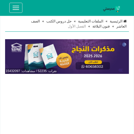
Toggle
navigation
الرئيسية
»
الملفات التعليمية
»
حل دروس الكتب
»
الصف
العاشر
»
فنون البلاغة
»
الفصل الأول
نقرات: 52235 / مشاهدات: 15432097