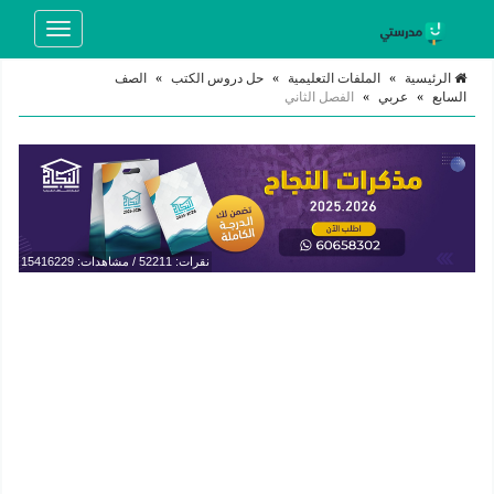
Toggle
navigation
الرئيسية
»
الملفات التعليمية
»
حل دروس الكتب
»
الصف
السابع
»
عربي
»
الفصل الثاني
نقرات: 52211 / مشاهدات: 15416229