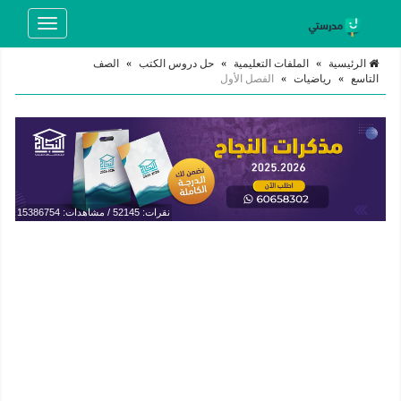
Toggle
navigation
الرئيسية
»
الملفات التعليمية
»
حل دروس الكتب
»
الصف
التاسع
»
رياضيات
»
الفصل الأول
نقرات: 52145 / مشاهدات: 15386754