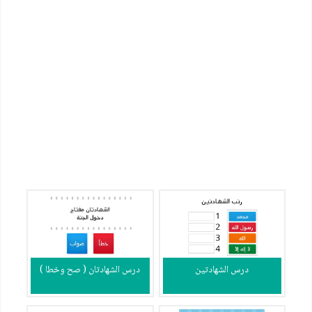
درس الشهادتين
درس الشهادتان ( صح وخطا )