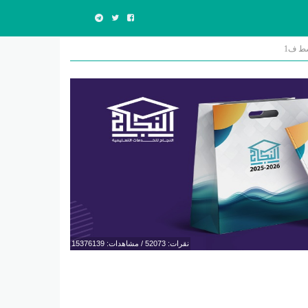
سط ف1
نقرات: 52073 / مشاهدات: 15376139