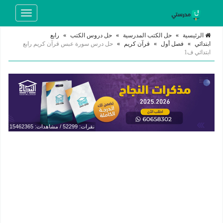
Toggle
navigation
الرئيسية
»
حل الكتب المدرسية
»
حل دروس الكتب
»
رابع
ابتدائي
»
فصل أول
»
قرآن كريم
»
حل درس سورة عبس قرآن كريم رابع
ابتدائي ف1
نقرات: 52299 / مشاهدات: 15462365