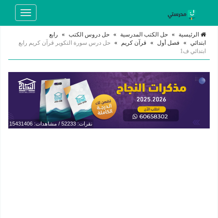
Toggle
navigation
الرئيسية
»
حل الكتب المدرسية
»
حل دروس الكتب
»
رابع
ابتدائي
»
فصل أول
»
قرآن كريم
»
حل درس سورة التكوير قرآن كريم رابع
ابتدائي ف1
نقرات: 52233 / مشاهدات: 15431406