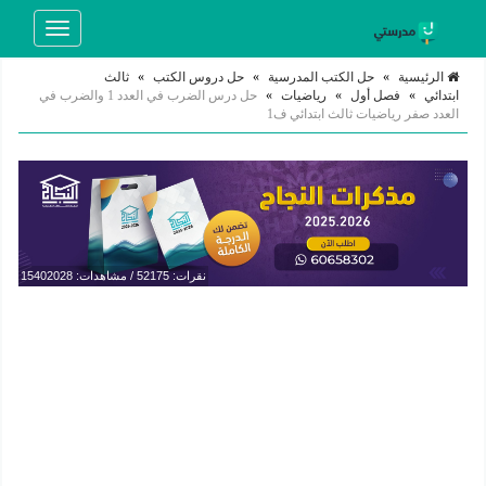
Toggle
navigation
الرئيسية
»
حل الكتب المدرسية
»
حل دروس الكتب
»
ثالث
ابتدائي
»
فصل أول
»
رياضيات
»
حل درس الضرب في العدد 1 والضرب في
العدد صفر رياضيات ثالث ابتدائي ف1
نقرات: 52175 / مشاهدات: 15402028