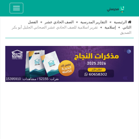
Toggle
navigation
الرئيسية
»
التقارير المدرسية
»
الصف الحادي عشر
»
الفصل
الثاني
»
إسلامية
»
تقرير اسلامية للصف الحادي عشر الصحابي الجليل أبو بكر
الصديق
نقرات: 52155 / مشاهدات: 15395910