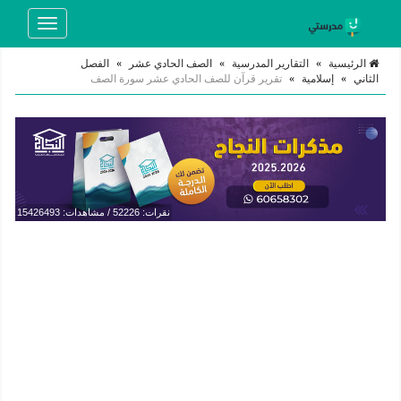
Toggle
navigation
الرئيسية
»
التقارير المدرسية
»
الصف الحادي عشر
»
الفصل
الثاني
»
إسلامية
»
تقرير قرآن للصف الحادي عشر سورة الصف
نقرات: 52226 / مشاهدات: 15426493