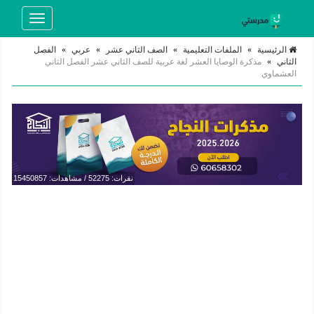
Toggle
navigation
الرئيسية
»
الملفات التعليمية
»
الصف الثاني عشر
»
عربي
»
الفصل
الثاني
»
مذكرة الوصايا العشر لغة عربية للصف الثاني عشر الفصل الثاني
العشماوي
نقرات: 52275 / مشاهدات: 15450857