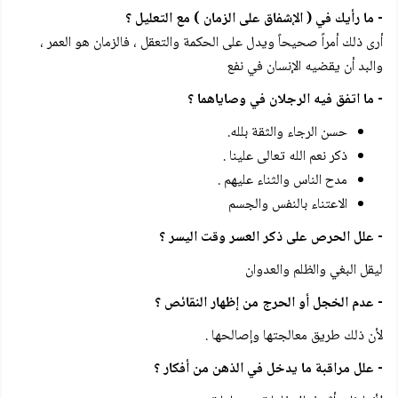
- ما رأيك في ( الإشفاق على الزمان ) مع التعليل ؟
أرى ذلك أمراً صحيحاً ويدل على الحكمة والتعقل ، فالزمان هو العمر ،
والبد أن يقضيه الإنسان في نفع
- ما اتفق فيه الرجلان في وصاياهما ؟
حسن الرجاء والثقة بلله.
ذكر نعم الله تعالى علينا .
مدح الناس والثناء عليهم .
الاعتناء بالنفس والجسم
- علل الحرص على ذكر العسر وقت اليسر ؟
ليقل البغي والظلم والعدوان
- عدم الخجل أو الحرج من إظهار النقائص ؟
لأن ذلك طريق معالجتها وإصالحها .
- علل مراقبة ما يدخل في الذهن من أفكار ؟