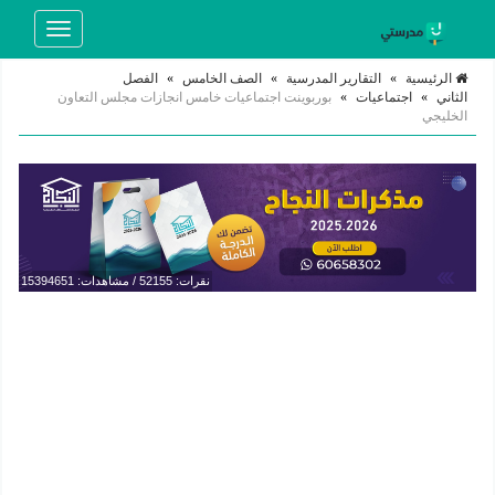
Toggle
navigation
الرئيسية
»
التقارير المدرسية
»
الصف الخامس
»
الفصل
الثاني
»
اجتماعيات
»
بوربوينت اجتماعيات خامس انجازات مجلس التعاون
الخليجي
نقرات: 52155 / مشاهدات: 15394651