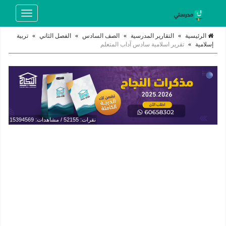
Toggle
navigation
الرئيسية
»
التقارير المدرسية
»
الصف السادس
»
الفصل الثاني
»
تربية
إسلامية
»
تقرير اسلامية سادس آداب المتعلم
نقرات: 52155 / مشاهدات: 15394569