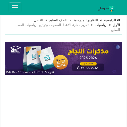
Toggle
navigation
الرئيسية
»
التقارير المدرسية
»
الصف السابع
»
الفصل
الأول
»
رياضيات
»
تقرير مقارنه الاعداد الصحيحه وترتيبها رياضيات الصف
السابع
نقرات: 52190 / مشاهدات: 15408727