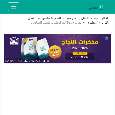
Toggle
navigation
الرئيسية
»
التقارير المدرسية
»
الصف السادس
»
الفصل
الأول
»
انجليزي
»
تقرير Turtle لغة إنجليزية للصف السادس
نقرات: 52274 / مشاهدات: 15449942