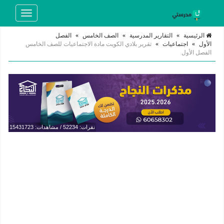
Toggle
navigation
الرئيسية
»
التقارير المدرسية
»
الصف الخامس
»
الفصل
الأول
»
اجتماعيات
»
تقرير بلادي الكويت مادة الاجتماعيات للصف الخامس
الفصل الأول
نقرات: 52234 / مشاهدات: 15431723