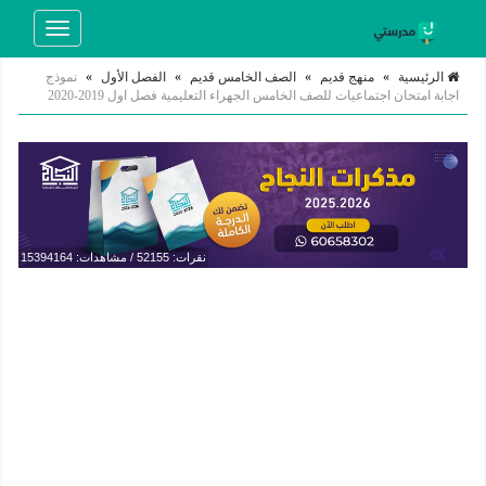
Toggle
navigation
الرئيسية
»
منهج قديم
»
الصف الخامس قديم
»
الفصل الأول
»
نموذج
اجابة امتحان اجتماعيات للصف الخامس الجهراء التعليمية فصل اول 2019-2020
نقرات: 52155 / مشاهدات: 15394164