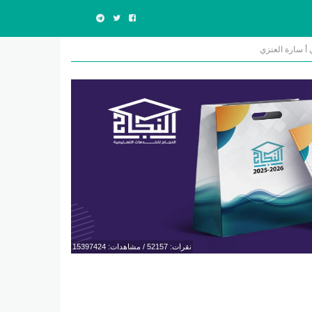
أ سارة العنزي
نقرات: 52157 / مشاهدات: 15397424