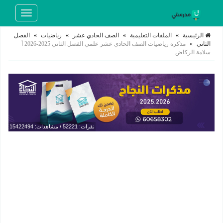
Toggle
navigation
الرئيسية
»
الملفات التعليمية
»
الصف الحادي عشر
»
رياضيات
»
الفصل
الثاني
»
مذكرة رياضيات الصف الحادي عشر علمي الفصل الثاني 2025-2026 أ
سلامة الركاض
نقرات: 52221 / مشاهدات: 15422494