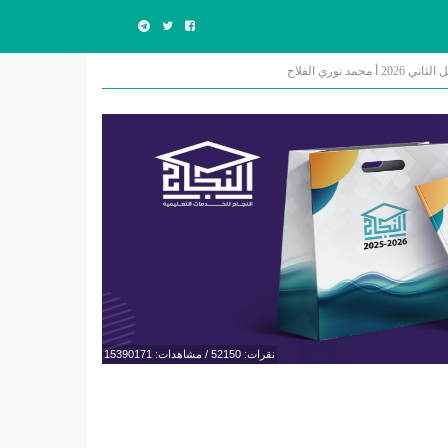
وري الفلاح
نقرات: 52150 / مشاهدات: 15390171