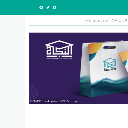
ي الفلاح
نقرات: 52155 / مشاهدات: 15394916