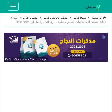
Toggle
navigation
الرئيسية
»
منهج قديم
»
الصف الخامس قديم
»
الفصل الأول
»
نموذج
اجابة امتحان الاجتماعيات خامس منطقة مبارك الكبير فصل اول 2019-2020
نقرات: 52151 / مشاهدات: 15390773