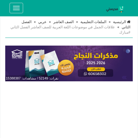
Toggle
navigation
الرئيسية
»
الملفات التعليمية
»
الصف العاشر
»
عربي
»
الفصل
الثاني
»
علاقات الجمل في موضوعات اللغة العربية للصف العاشر الفصل الثاني
#مبارك
نقرات: 52149 / مشاهدات: 15388387