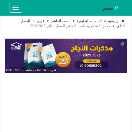
Toggle
navigation
الرئيسية
»
الملفات التعليمية
»
الصف العاشر
»
عربي
»
الفصل
الثاني
»
مذكرة لغة عربية للصف العاشر الفصل الثاني 2025-2026
نقرات: 52220 / مشاهدات: 15419727