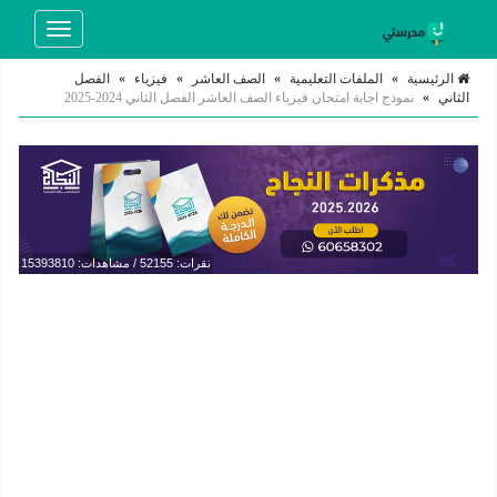
Toggle
navigation
الرئيسية
»
الملفات التعليمية
»
الصف العاشر
»
فيزياء
»
الفصل
الثاني
»
نموذج اجابة امتحان فيزياء الصف العاشر الفصل الثاني 2024-2025
نقرات: 52155 / مشاهدات: 15393810