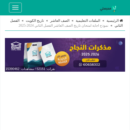
Toggle
navigation
الرئيسية
»
الملفات التعليمية
»
الصف العاشر
»
تاريخ الكويت
»
الفصل
الثاني
»
نموذج اجابة امتحان تاريخ الصف العاشر الفصل الثاني 2024-2025
نقرات: 52151 / مشاهدات: 15390462